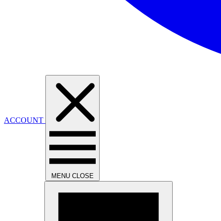
ACCOUNT
MENU
CLOSE