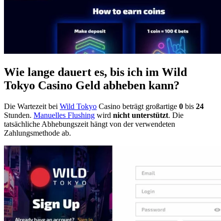
Wie lange dauert es, bis ich im Wild
Tokyo Casino Geld abheben kann?
Die Wartezeit bei
Wild Tokyo
Casino beträgt großartige
0
bis
24
Stunden.
Manuelles Flushing
wird
nicht unterstützt
. Die
tatsächliche Abhebungszeit hängt von der verwendeten
Zahlungsmethode ab.