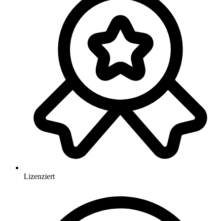
Lizenziert