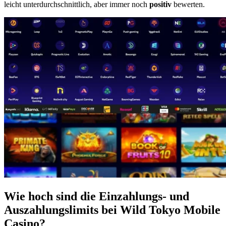
leicht unterdurchschnittlich, aber immer noch
positiv
bewerten.
Wie hoch sind die Einzahlungs- und
Auszahlungslimits bei Wild Tokyo Mobile
Casino?