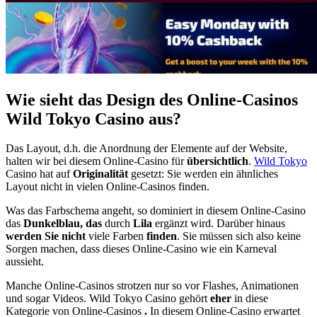
Wie sieht das Design des Online-Casinos
Wild Tokyo Casino aus?
Das Layout, d.h. die Anordnung der Elemente auf der Website,
halten wir bei diesem Online-Casino für
übersichtlich
.
Wild Tokyo
Casino hat auf
Originalität
gesetzt: Sie werden ein ähnliches
Layout nicht in vielen Online-Casinos finden.
Was das Farbschema angeht, so dominiert in diesem Online-Casino
das
Dunkelblau, das
durch
Lila
ergänzt wird. Darüber hinaus
werden Sie nicht
viele Farben
finden
. Sie müssen sich also keine
Sorgen machen, dass dieses Online-Casino wie ein Karneval
aussieht.
Manche Online-Casinos strotzen nur so vor Flashes, Animationen
und sogar Videos. Wild Tokyo Casino gehört
eher
in diese
Kategorie von Online-Casinos
.
In diesem Online-Casino erwartet