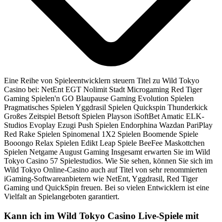
Eine Reihe von Spieleentwicklern steuern Titel zu Wild Tokyo
Casino bei: NetEnt EGT Nolimit Stadt Microgaming Red Tiger
Gaming Spielen'n GO Blaupause Gaming Evolution Spielen
Pragmatisches Spielen Yggdrasil Spielen Quickspin Thunderkick
Großes Zeitspiel Betsoft Spielen Playson iSoftBet Amatic ELK-
Studios Evoplay Ezugi Push Spielen Endorphina Wazdan PariPlay
Red Rake Spielen Spinomenal 1X2 Spielen Boomende Spiele
Booongo Relax Spielen Edikt Leap Spiele BeeFee Maskottchen
Spielen Netgame August Gaming Insgesamt erwarten Sie im Wild
Tokyo Casino 57 Spielestudios. Wie Sie sehen, können Sie sich im
Wild Tokyo Online-Casino auch auf Titel von sehr renommierten
iGaming-Softwareanbietern wie NetEnt, Yggdrasil, Red Tiger
Gaming und QuickSpin freuen. Bei so vielen Entwicklern ist eine
Vielfalt an Spielangeboten garantiert.
Kann ich im Wild Tokyo Casino Live-Spiele mit