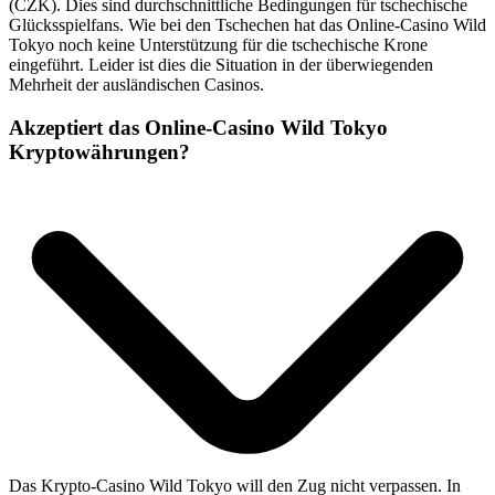
(CZK). Dies sind durchschnittliche Bedingungen für tschechische
Glücksspielfans. Wie bei den Tschechen hat das Online-Casino Wild
Tokyo noch keine Unterstützung für die tschechische Krone
eingeführt. Leider ist dies die Situation in der überwiegenden
Mehrheit der ausländischen Casinos.
Akzeptiert das Online-Casino Wild Tokyo
Kryptowährungen?
Das Krypto-Casino Wild Tokyo will den Zug nicht verpassen. In