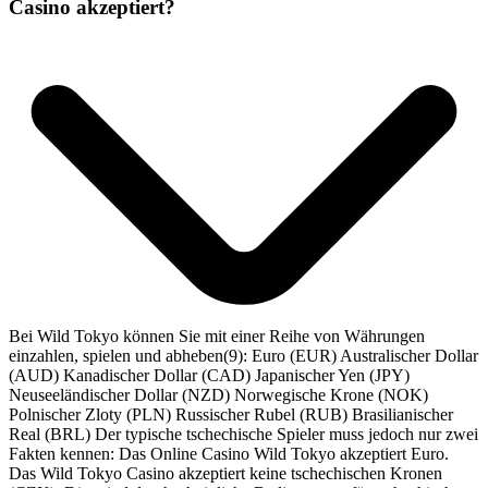
Casino akzeptiert?
Bei Wild Tokyo können Sie mit einer Reihe von Währungen
einzahlen, spielen und abheben(9): Euro (EUR) Australischer Dollar
(AUD) Kanadischer Dollar (CAD) Japanischer Yen (JPY)
Neuseeländischer Dollar (NZD) Norwegische Krone (NOK)
Polnischer Zloty (PLN) Russischer Rubel (RUB) Brasilianischer
Real (BRL) Der typische tschechische Spieler muss jedoch nur zwei
Fakten kennen: Das Online Casino Wild Tokyo akzeptiert Euro.
Das Wild Tokyo Casino akzeptiert keine tschechischen Kronen