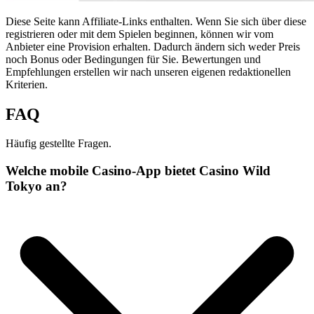
Diese Seite kann Affiliate-Links enthalten. Wenn Sie sich über diese
registrieren oder mit dem Spielen beginnen, können wir vom
Anbieter eine Provision erhalten. Dadurch ändern sich weder Preis
noch Bonus oder Bedingungen für Sie. Bewertungen und
Empfehlungen erstellen wir nach unseren eigenen redaktionellen
Kriterien.
FAQ
Häufig gestellte Fragen.
Welche mobile Casino-App bietet Casino Wild
Tokyo an?