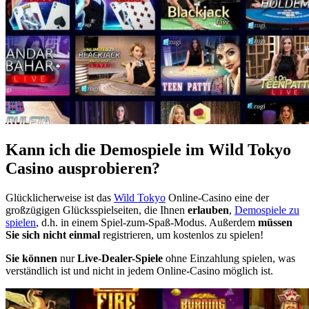
Kann ich die Demospiele im Wild Tokyo
Casino ausprobieren?
Glücklicherweise ist das
Wild Tokyo
Online-Casino eine der
großzügigen Glücksspielseiten, die Ihnen
erlauben
,
Demospiele zu
spielen
, d.h. in einem Spiel-zum-Spaß-Modus. Außerdem
müssen
Sie sich nicht einmal
registrieren, um kostenlos zu spielen!
Sie können
nur
Live-Dealer-Spiele
ohne Einzahlung spielen, was
verständlich ist und nicht in jedem Online-Casino möglich ist.