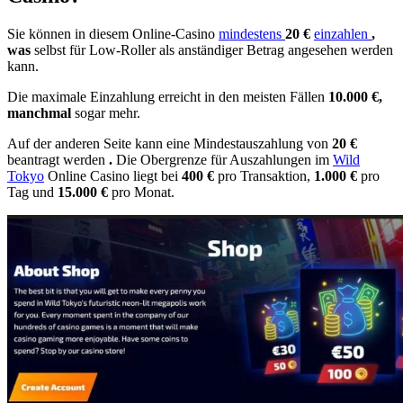
Sie können in diesem Online-Casino
mindestens
20 €
einzahlen
,
was
selbst für Low-Roller als anständiger Betrag angesehen werden
kann.
Die maximale Einzahlung erreicht in den meisten Fällen
10.000 €,
manchmal
sogar mehr.
Auf der anderen Seite kann eine Mindestauszahlung von
20 €
beantragt werden
.
Die Obergrenze für Auszahlungen im
Wild
Tokyo
Online Casino liegt bei
400 €
pro Transaktion,
1.000 €
pro
Tag und
15.000 €
pro Monat.