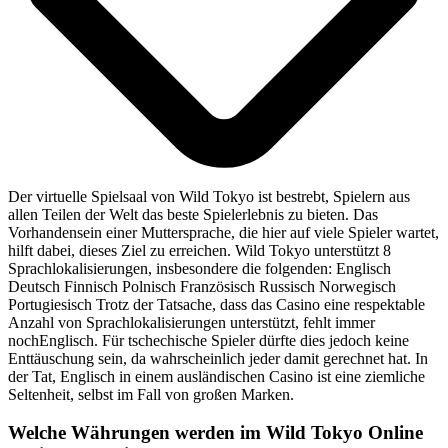
Der virtuelle Spielsaal von Wild Tokyo ist bestrebt, Spielern aus
allen Teilen der Welt das beste Spielerlebnis zu bieten. Das
Vorhandensein einer Muttersprache, die hier auf viele Spieler wartet,
hilft dabei, dieses Ziel zu erreichen. Wild Tokyo unterstützt 8
Sprachlokalisierungen, insbesondere die folgenden: Englisch
Deutsch Finnisch Polnisch Französisch Russisch Norwegisch
Portugiesisch Trotz der Tatsache, dass das Casino eine respektable
Anzahl von Sprachlokalisierungen unterstützt, fehlt immer
nochEnglisch. Für tschechische Spieler dürfte dies jedoch keine
Enttäuschung sein, da wahrscheinlich jeder damit gerechnet hat. In
der Tat, Englisch in einem ausländischen Casino ist eine ziemliche
Seltenheit, selbst im Fall von großen Marken.
Welche Währungen werden im Wild Tokyo Online