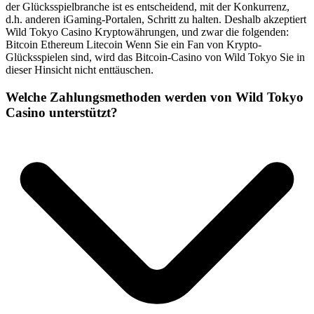
der Glücksspielbranche ist es entscheidend, mit der Konkurrenz,
d.h. anderen iGaming-Portalen, Schritt zu halten. Deshalb akzeptiert
Wild Tokyo Casino Kryptowährungen, und zwar die folgenden:
Bitcoin Ethereum Litecoin Wenn Sie ein Fan von Krypto-
Glücksspielen sind, wird das Bitcoin-Casino von Wild Tokyo Sie in
dieser Hinsicht nicht enttäuschen.
Welche Zahlungsmethoden werden von Wild Tokyo
Casino unterstützt?