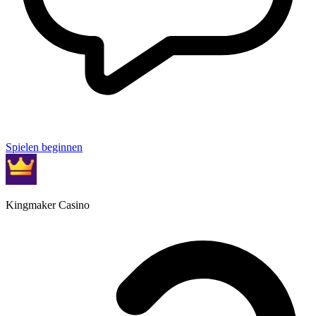
Spielen beginnen
Kingmaker Casino