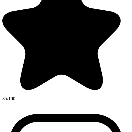
85/100