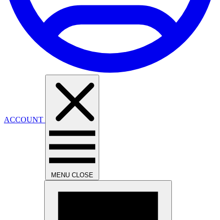
ACCOUNT
MENU
CLOSE