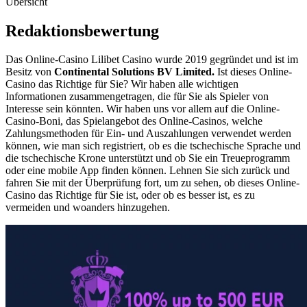
Übersicht
Redaktionsbewertung
Das Online-Casino Lilibet Casino wurde 2019 gegründet und ist im
Besitz von
Continental Solutions BV Limited.
Ist dieses Online-
Casino das Richtige für Sie? Wir haben alle wichtigen
Informationen zusammengetragen, die für Sie als Spieler von
Interesse sein könnten. Wir haben uns vor allem auf die Online-
Casino-Boni, das Spielangebot des Online-Casinos, welche
Zahlungsmethoden für Ein- und Auszahlungen verwendet werden
können, wie man sich registriert, ob es die tschechische Sprache und
die tschechische Krone unterstützt und ob Sie ein Treueprogramm
oder eine mobile App finden können. Lehnen Sie sich zurück und
fahren Sie mit der Überprüfung fort, um zu sehen, ob dieses Online-
Casino das Richtige für Sie ist, oder ob es besser ist, es zu
vermeiden und woanders hinzugehen.