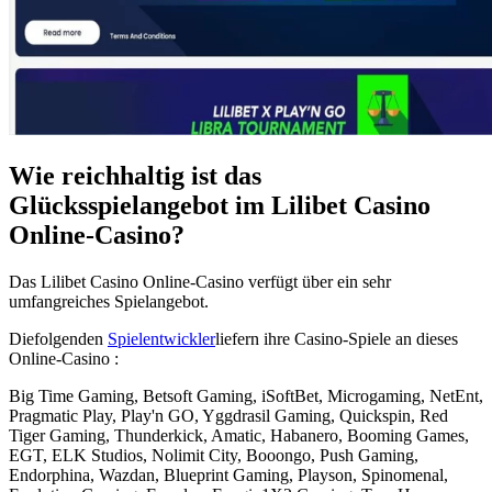
Wie reichhaltig ist das
Glücksspielangebot im Lilibet Casino
Online-Casino?
Das Lilibet Casino Online-Casino verfügt über ein sehr
umfangreiches Spielangebot.
Die
folgenden
Spielentwickler
liefern ihre Casino-Spiele an dieses
Online-Casino
:
Big Time Gaming, Betsoft Gaming, iSoftBet, Microgaming, NetEnt,
Pragmatic Play, Play'n GO, Yggdrasil Gaming, Quickspin, Red
Tiger Gaming, Thunderkick, Amatic, Habanero, Booming Games,
EGT, ELK Studios, Nolimit City, Booongo, Push Gaming,
Endorphina, Wazdan, Blueprint Gaming, Playson, Spinomenal,