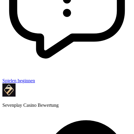
Spielen beginnen
Sevenplay Casino Bewertung