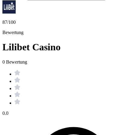
87/100
Bewertung
Lilibet Casino
0 Bewertung
0.0