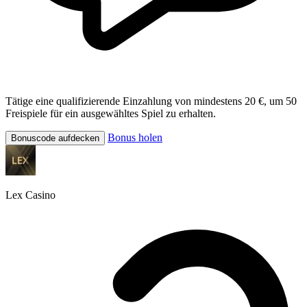
Tätige eine qualifizierende Einzahlung von mindestens 20 €, um 50
Freispiele für ein ausgewähltes Spiel zu erhalten.
Bonus holen
Bonuscode aufdecken
Lex Casino