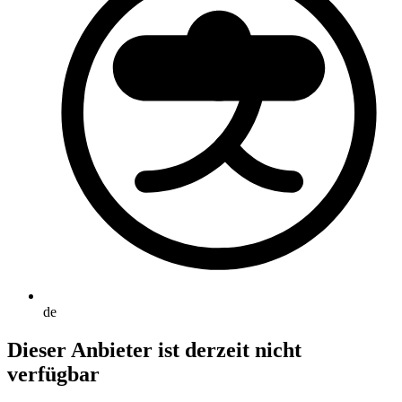
de
Dieser Anbieter ist derzeit nicht
verfügbar