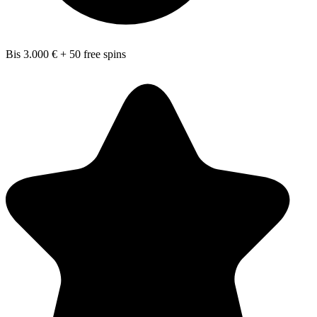
Bis 3.000 € + 50 free spins