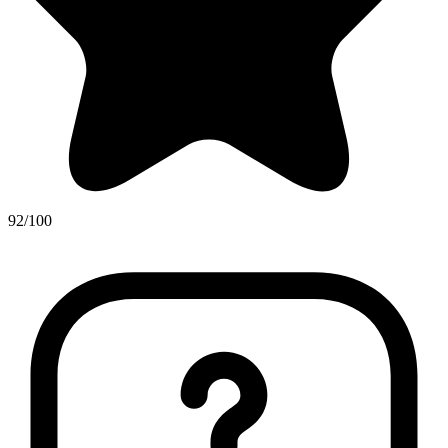
92/100