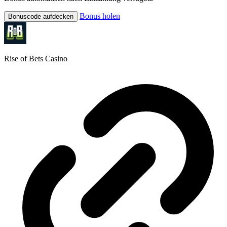
Bonus holen
Bonuscode aufdecken
Rise of Bets Casino