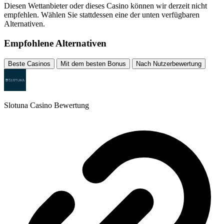
Diesen Wettanbieter oder dieses Casino können wir derzeit nicht
empfehlen. Wählen Sie stattdessen eine der unten verfügbaren
Alternativen.
Empfohlene Alternativen
Beste Casinos
Mit dem besten Bonus
Nach Nutzerbewertung
Slotuna Casino Bewertung