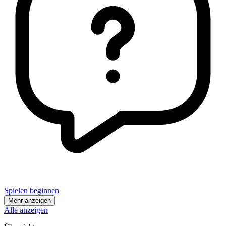
Spielen beginnen
Mehr anzeigen
Alle anzeigen